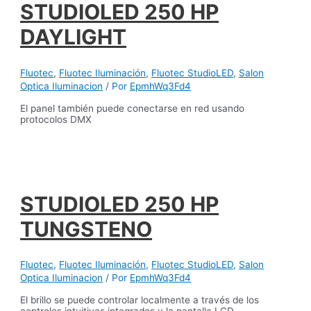
STUDIOLED 250 HP
DAYLIGHT
Fluotec
,
Fluotec Iluminación
,
Fluotec StudioLED
,
Salon
Optica Iluminacion
/ Por
EpmhWq3Fd4
El panel también puede conectarse en red usando
protocolos DMX
STUDIOLED 250 HP
TUNGSTENO
Fluotec
,
Fluotec Iluminación
,
Fluotec StudioLED
,
Salon
Optica Iluminacion
/ Por
EpmhWq3Fd4
El brillo se puede controlar localmente a través de los