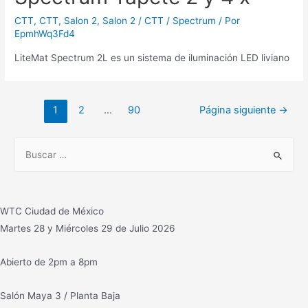
CTT
,
CTT
,
Salon 2
,
Salon 2 / CTT / Spectrum
/ Por
EpmhWq3Fd4
LiteMat Spectrum 2L es un sistema de iluminación LED liviano
Paginación
1
2
…
90
Página siguiente
→
de
entradas
B
u
s
c
WTC Ciudad de México
a
Martes 28 y Miércoles 29 de Julio 2026
r
:
Abierto de 2pm a 8pm
Salón Maya 3 / Planta Baja