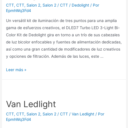
CTT
,
CTT
,
Salon 2
,
Salon 2 / CTT / Dedolight
/ Por
EpmhWq3Fd4
Un versátil kit de iluminación de tres puntos para una amplia
gama de esfuerzos creativos, el DLED7 Turbo LED 3-Light Bi-
Color Kit de Dedolight gira en torno a un trío de sus cabezales
de luz bicolor enfocables y fuentes de alimentación dedicadas,
así como una gran cantidad de modificadores de luz creativos
y opciones de filtración. Además de las luces, este …
Dedolight
Leer más »
Led
3
Van Ledlight
CTT
,
CTT
,
Salon 2
,
Salon 2 / CTT / Van Ledlight
/ Por
EpmhWq3Fd4