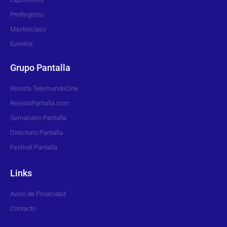
PreRegístro
Masterclass
Eventos
Grupo Pantalla
Revista TelemundoCine
RevistaPantalla.com
Semanario Pantalla
Directorio Pantalla
Festival Pantalla
Links
Aviso de Privacidad
Contacto