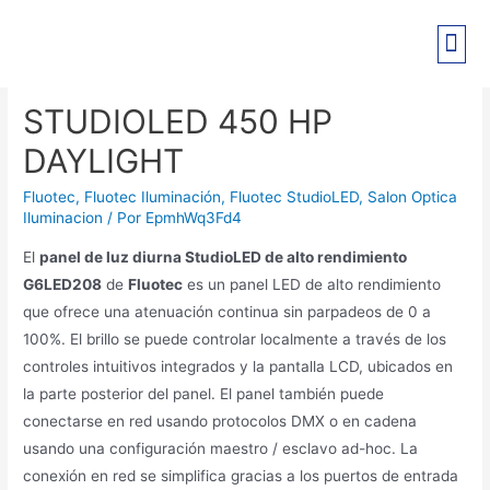
PRE-REGISTRO EXPO PANT
STUDIOLED 450 HP
DAYLIGHT
Fluotec
,
Fluotec Iluminación
,
Fluotec StudioLED
,
Salon Optica
Iluminacion
/ Por
EpmhWq3Fd4
El
panel de luz diurna StudioLED de alto rendimiento
G6LED208
de
Fluotec
es un panel LED de alto rendimiento
que ofrece una atenuación continua sin parpadeos de 0 a
100%. El brillo se puede controlar localmente a través de los
controles intuitivos integrados y la pantalla LCD, ubicados en
la parte posterior del panel. El panel también puede
conectarse en red usando protocolos DMX o en cadena
usando una configuración maestro / esclavo ad-hoc. La
conexión en red se simplifica gracias a los puertos de entrada