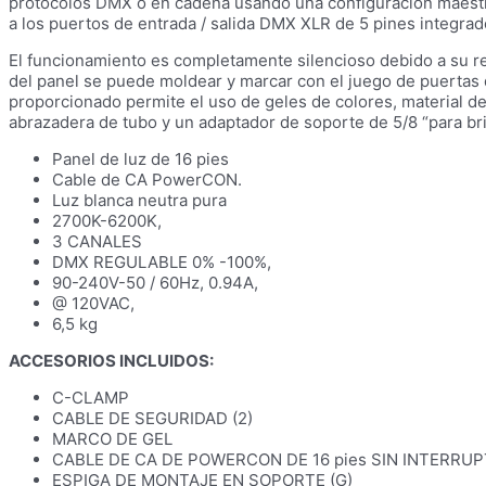
protocolos DMX o en cadena usando una configuración maestro 
a los puertos de entrada / salida DMX XLR de 5 pines integra
El funcionamiento es completamente silencioso debido a su ref
del panel se puede moldear y marcar con el juego de puertas de
proporcionado permite el uso de geles de colores, material d
abrazadera de tubo y un adaptador de soporte de 5/8 “para br
Panel de luz de 16 pies
Cable de CA PowerCON.
Luz blanca neutra pura
2700K-6200K,
3 CANALES
DMX REGULABLE 0% -100%,
90-240V-50 / 60Hz, 0.94A,
@ 120VAC,
6,5 kg
ACCESORIOS INCLUIDOS:
C-CLAMP
CABLE DE SEGURIDAD (2)
MARCO DE GEL
CABLE DE CA DE POWERCON DE 16 pies SIN INTERRU
ESPIGA DE MONTAJE EN SOPORTE (G)