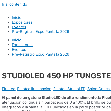
Ir al contenido
Inicio
Expositores
Eventos
Pre-Registro Expo Pantalla 2026
Inicio
Expositores
Eventos
Pre-Registro Expo Pantalla 2026
STUDIOLED 450 HP TUNGST
Fluotec
,
Fluotec Iluminación
,
Fluotec StudioLED
,
Salon Optica 
El
panel de tungsteno StudioLED de alto rendimiento
de
Fluo
atenuación continua sin parpadeos de 0 a 100%. El brillo se pu
integrados y la pantalla LCD, ubicados en la parte posterior 