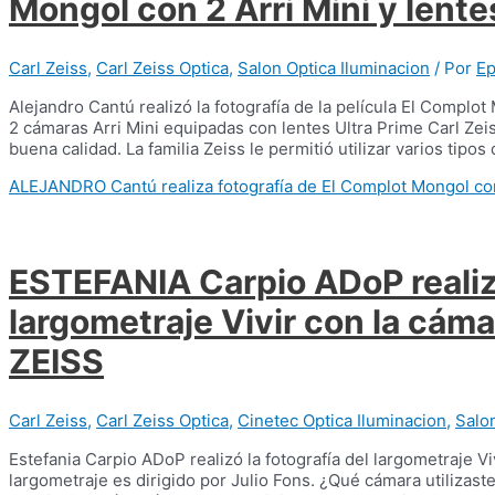
Mongol con 2 Arri Mini y lent
Carl Zeiss
,
Carl Zeiss Optica
,
Salon Optica Iluminacion
/ Por
E
Alejandro Cantú realizó la fotografía de la película El Complot
2 cámaras Arri Mini equipadas con lentes Ultra Prime Carl Zeis
buena calidad. La familia Zeiss le permitió utilizar varios tipos 
ALEJANDRO Cantú realiza fotografía de El Complot Mongol con 
ESTEFANIA Carpio ADoP realizó
largometraje Vivir con la cáma
ZEISS
Carl Zeiss
,
Carl Zeiss Optica
,
Cinetec Optica Iluminacion
,
Salo
Estefania Carpio ADoP realizó la fotografía del largometraje Vi
largometraje es dirigido por Julio Fons. ¿Qué cámara utilizaste