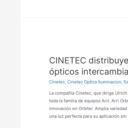
dispositivo
SkyLink,
solución
inalámbrica
para
controlar
Arri
CINETEC distribuye 
SkyPanel
ópticos intercambi
Cinetec
,
Cinetec Optica Iluminacion
,
Sa
La compañía Cinetec, que dirige Ulric
toda la familia de equipos Arri. Arri Or
innovación en Orbiter. Amplia variedad 
una luz perfecta para su aplicación sin s