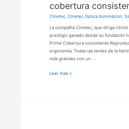
cobertura consiste
Alexa
Mini
Cinetec
,
Cinetec Optica Iluminacion
,
Sa
y
La compañía Cinetec, que dirige Ulric
lentes
prestigio ganado desde su fundación 
ZEISS
Prime Cobertura consistente Reproducc
ergonomía. Todas las lentes de la fam
más grandes con un …
CINETEC
Leer más »
distribuye
lentes
Zeiss
Supreme
Prime,
sensores
aún