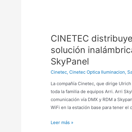
End
12x
Cine
Zoom,
CINETEC distribuye 
mejor
rendimiento
solución inalámbric
y
SkyPanel
estabilidad
Cinetec
,
Cinetec Optica Iluminacion
,
Sa
La compañía Cinetec, que dirige Ulric
toda la familia de equipos Arri. Arri Sk
comunicación vía DMX y RDM a Skypanel
WiFi en la estación base para tener el 
CINETEC
Leer más »
distribuye