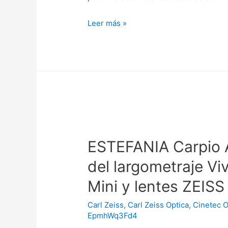
LENTES
Leer más »
Supreme
Prime
Radiance
Zeiss,
potencian
destellos
sin
perder
ESTEFANIA Carpio A
contraste
del largometraje Vi
Mini y lentes ZEISS
Carl Zeiss
,
Carl Zeiss Optica
,
Cinetec O
EpmhWq3Fd4