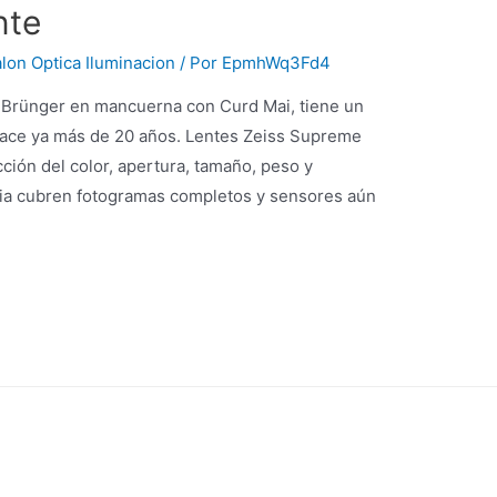
nte
lon Optica Iluminacion
/ Por
EpmhWq3Fd4
h Brünger en mancuerna con Curd Mai, tiene un
hace ya más de 20 años. Lentes Zeiss Supreme
ión del color, apertura, tamaño, peso y
ilia cubren fotogramas completos y sensores aún