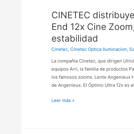
más
CINETEC distribuye
grandes
y
End 12x Cine Zoom,
cobertura
estabilidad
consistente
Cinetec
,
Cinetec Optica Iluminacion
,
Sa
La compañía Cinetec, que dirigen Ulrich
equipos Arri, la familia de productos P
los famosos zooms. Lente Angenieux 
de Angenieux. El Óptimo Ultra 12x es e
CINETEC
Leer más »
distribuye
lente
Angenieux
High-