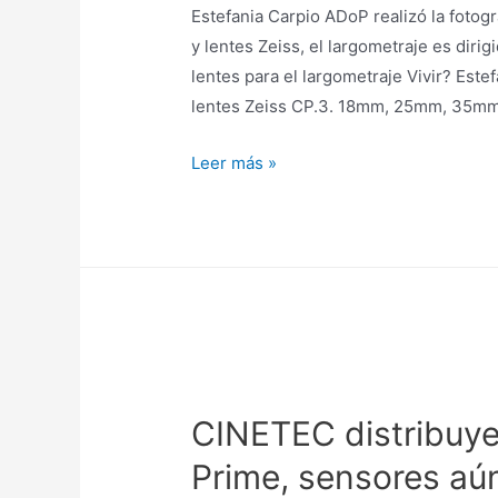
Estefania Carpio ADoP realizó la fotogr
y lentes Zeiss, el largometraje es diri
lentes para el largometraje Vivir? Este
lentes Zeiss CP.3. 18mm, 25mm, 35m
ESTEFANIA
Leer más »
Carpio
ADoP
realizó
la
fotografía
del
largometraje
Vivir
CINETEC distribuye
con
la
Prime, sensores aú
cámara