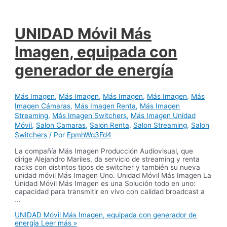
UNIDAD Móvil Más
Imagen, equipada con
generador de energía
Más Imagen
,
Más Imagen
,
Más Imagen
,
Más Imagen
,
Más
Imagen Cámaras
,
Más Imagen Renta
,
Más Imagen
Streaming
,
Más Imagen Switchers
,
Más Imagen Unidad
Móvil
,
Salon Camaras
,
Salon Renta
,
Salon Streaming
,
Salon
Switchers
/ Por
EpmhWq3Fd4
La compañía Más Imagen Producción Audiovisual, que
dirige Alejandro Mariles, da servicio de streaming y renta
racks con distintos tipos de switcher y también su nueva
unidad móvil Más Imagen Uno. Unidad Móvil Más Imagen La
Unidad Móvil Más Imagen es una Solución todo en uno:
capacidad para transmitir en vivo con calidad broadcast a
…
UNIDAD Móvil Más Imagen, equipada con generador de
energía
Leer más »