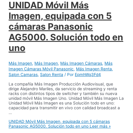
UNIDAD Móvil Más
Imagen, equipada con 5
cámaras Panasonic
AG5000. Solución todo en
uno
Más Imagen
,
Más Imagen
,
Más Imagen Cámaras
,
Más
Imagen Cámaras Móvil Panasonic
,
Más Imagen Renta
,
Salon Camaras
,
Salon Renta
/ Por
EpmhWq3Fd4
La compañía Más Imagen Producción Audiovisual, que
dirige Alejandro Mariles, da servicio de streaming y renta
racks con distintos tipos de switcher y también su nueva
unidad móvil Más Imagen Uno. Unidad Móvil Más Imagen La
Unidad Móvil Más Imagen es una Solución todo en uno:
capacidad para transmitir en vivo con calidad broadcast a
…
UNIDAD Móvil Más Imagen, equipada con 5 cámaras
Panasonic AG5000. Solución todo en uno
Leer más »