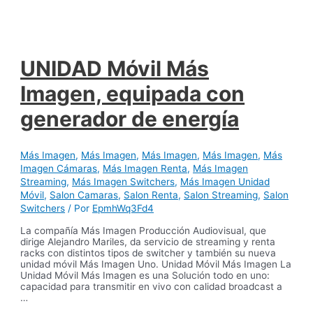
UNIDAD Móvil Más
Imagen, equipada con
generador de energía
Más Imagen
,
Más Imagen
,
Más Imagen
,
Más Imagen
,
Más
Imagen Cámaras
,
Más Imagen Renta
,
Más Imagen
Streaming
,
Más Imagen Switchers
,
Más Imagen Unidad
Móvil
,
Salon Camaras
,
Salon Renta
,
Salon Streaming
,
Salon
Switchers
/ Por
EpmhWq3Fd4
La compañía Más Imagen Producción Audiovisual, que
dirige Alejandro Mariles, da servicio de streaming y renta
racks con distintos tipos de switcher y también su nueva
unidad móvil Más Imagen Uno. Unidad Móvil Más Imagen La
Unidad Móvil Más Imagen es una Solución todo en uno:
capacidad para transmitir en vivo con calidad broadcast a
…