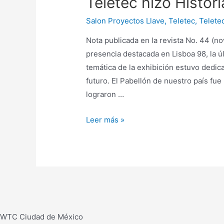
Teletec hizo Histor
que
revolucionó
Salon Proyectos Llave
,
Teletec
,
Teletec
la
Nota publicada en la revista No. 44 (
iluminación
presencia destacada en Lisboa 98, la ú
para
temática de la exhibición estuvo dedica
el
futuro. El Pabellón de nuestro país fu
espectáculo
lograron …
a
nivel
Teletec
Leer más »
mundial
hizo
Historia
en
la
Expo
Lisboa
98
WTC Ciudad de México