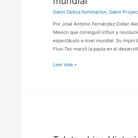
mundial
al
Salon Optica Iluminacion
,
Salon Proyec
mundo
Por José Antonio Fernández Didier Alex
México que consiguió influir y revolucio
espectáculo a nivel mundial. Su import
Fluo-Tec marcó la pauta en el desarroll
Didier
Leer más »
Alexander:
primer
ingeniero
en
la
historia
de
México