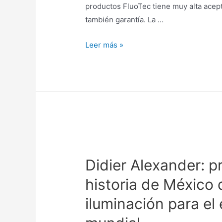
productos FluoTec tiene muy alta acept
también garantía. La …
David
Leer más »
Alexander:
FluoTec
diseña
y
vende
luminarias
de
luz
Didier Alexander: p
fría
de
historia de México 
leds
iluminación para el
y
fluorescentes