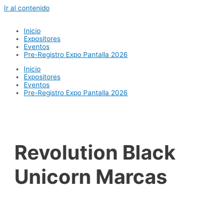
Ir al contenido
Inicio
Expositores
Eventos
Pre-Registro Expo Pantalla 2026
Inicio
Expositores
Eventos
Pre-Registro Expo Pantalla 2026
Revolution Black
Unicorn Marcas