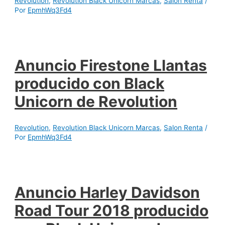
Revolution
,
Revolution Black Unicorn Marcas
,
Salon Renta
/
Por
EpmhWq3Fd4
Anuncio Firestone Llantas
producido con Black
Unicorn de Revolution
Revolution
,
Revolution Black Unicorn Marcas
,
Salon Renta
/
Por
EpmhWq3Fd4
Anuncio Harley Davidson
Road Tour 2018 producido