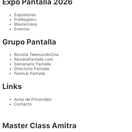
Expo Pantalla 2026
Expositores
PreRegístro
Masterclass
Eventos
Grupo Pantalla
Revista TelemundoCine
RevistaPantalla.com
Semanario Pantalla
Directorio Pantalla
Festival Pantalla
Links
Aviso de Privacidad
Contacto
Master Class Amitra