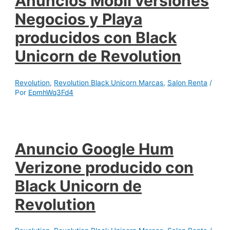
Anuncios Mobil versiones
Negocios y Playa
producidos con Black
Unicorn de Revolution
Revolution
,
Revolution Black Unicorn Marcas
,
Salon Renta
/
Por
EpmhWq3Fd4
Anuncio Google Hum
Verizone producido con
Black Unicorn de
Revolution