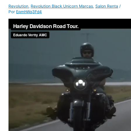
Revolution
,
Revolution Black Unicorn Marcas
,
Salon Renta
/
Por
EpmhWq3Fd4