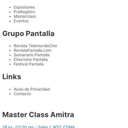
Expositores
PreRegístro
Masterclass
Eventos
Grupo Pantalla
Revista TelemundoCine
RevistaPantalla.com
Semanario Pantalla
Directorio Pantalla
Festival Pantalla
Links
Aviso de Privacidad
Contacto
Master Class Amitra
28 jul · 03:00 pm - Salón 1, WTC CDMX