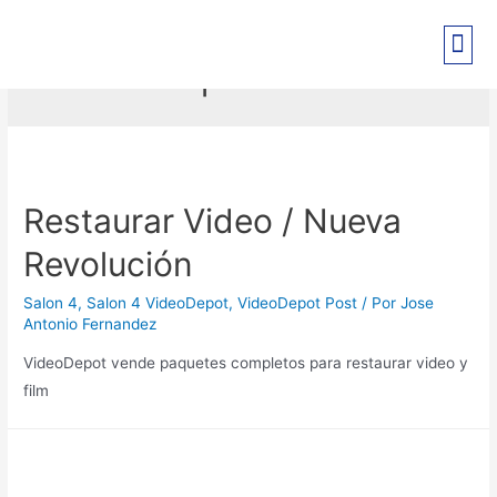
VideoDepot Post
PRE-REGISTRO EXPO PANT
Restaurar Video / Nueva
Revolución
Salon 4
,
Salon 4 VideoDepot
,
VideoDepot Post
/ Por
Jose
Antonio Fernandez
VideoDepot vende paquetes completos para restaurar video y
film