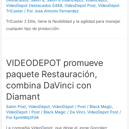
Destacados
,
Salon 8
,
Salon 8 VideoDepot
,
VideoDepot
,
VideoDepot Destacados S468
,
VideoDepot Post
,
VideoDepot
TriCaster
/ Por
Jose Antonio Fernandez
TriCaster 2 Elite, tiene la flexibilidad y la agilidad para manejar
cualquier tipo de producción.
VIDEODEPOT promueve
paquete Restauración,
combina DaVinci con
Diamant
Salon Post
,
VideoDepot
,
VideoDepot / Post / Black Magic
,
VideoDepot / Post / Black Magic / Da Vinci
,
VideoDepot Post
/
Por
EpmhWq3Fd4
La compañía VideoDepot, que dirige el Jorge González,