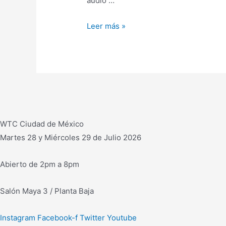
audio …
ICKROM
Leer más »
promueve
consola
Vista
X
con
más
de
WTC Ciudad de México
5,000
Martes 28 y Miércoles 29 de Julio 2026
entradas
y
Abierto de 2pm a 8pm
salidas
Salón Maya 3 / Planta Baja
Instagram
Facebook-f
Twitter
Youtube