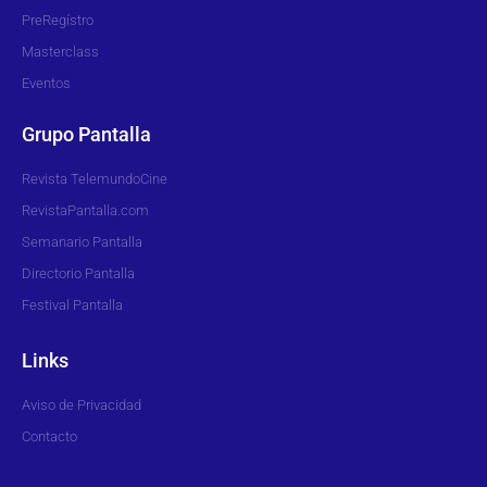
PreRegístro
Masterclass
Eventos
Grupo Pantalla
Revista TelemundoCine
RevistaPantalla.com
Semanario Pantalla
Directorio Pantalla
Festival Pantalla
Links
Aviso de Privacidad
Contacto