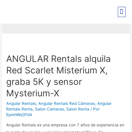
RED
PRE-REGISTRO EXPO PANT
ANGULAR Rentals alquila
Red Scarlet Misterium X,
graba 5K y sensor
Mysterium-X
Angular Rentals
,
Angular Rentals Red Cámaras
,
Angular
Rentals Renta
,
Salon Camaras
,
Salon Renta
/ Por
EpmhWq3Fd4
Angular Rentals es una empresa con 7 años de experiencia en