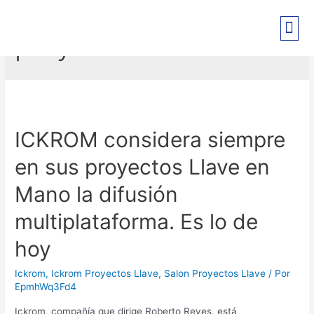
proyectos llave
ICKROM considera siempre
en sus proyectos Llave en
Mano la difusión
multiplataforma. Es lo de
hoy
Ickrom
,
Ickrom Proyectos Llave
,
Salon Proyectos Llave
/ Por
EpmhWq3Fd4
Ickrom, compañía que dirige Roberto Reyes, está