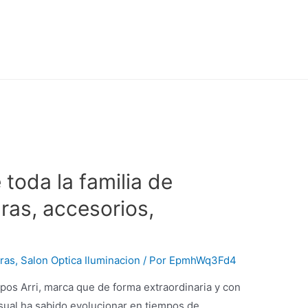
toda la familia de
ras, accesorios,
ras
,
Salon Optica Iluminacion
/ Por
EpmhWq3Fd4
ipos Arri, marca que de forma extraordinaria y con
isual ha sabido evolucionar en tiempos de