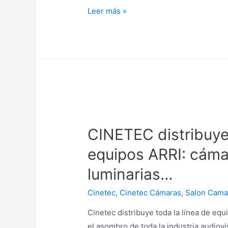
DAVID
Leer más »
Márquez
realiza
cinefotografía
de
Kidnap
the
bride
con
CINETEC distribuye 
Arri
Alexa
equipos ARRI: cáma
Mini
luminarias…
y
lentes
Cinetec
,
Cinetec Cámaras
,
Salon Cama
ZEISS
Cinetec distribuye toda la línea de equ
el asombro de toda la industria audiov