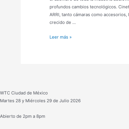
profundos cambios tecnológicos. Cinete
ARRI, tanto cámaras como accesorios, l
crecido de …
CINETEC
Leer más »
distribuye
toda
la
familia
de
equipos
ARRI:
WTC Ciudad de México
cámaras,
Martes 28 y Miércoles 29 de Julio 2026
accesorios,
luminarias…
Abierto de 2pm a 8pm