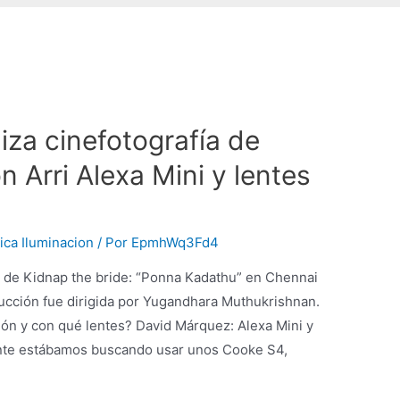
iza cinefotografía de
n Arri Alexa Mini y lentes
ica Iluminacion
/ Por
EpmhWq3Fd4
ía de Kidnap the bride: “Ponna Kadathu” en Chennai
ducción fue dirigida por Yugandhara Muthukrishnan.
ión y con qué lentes? David Márquez: Alexa Mini y
ente estábamos buscando usar unos Cooke S4,