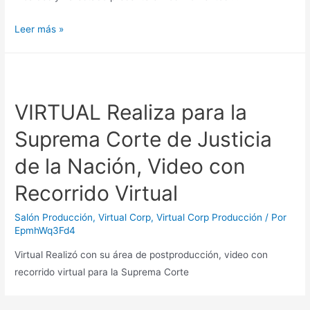
VIRTUAL,
Leer más »
Expertos
en
producciones
de
VIRTUAL Realiza para la
cualquier
Suprema Corte de Justicia
tamaño
de la Nación, Video con
Recorrido Virtual
Salón Producción
,
Virtual Corp
,
Virtual Corp Producción
/ Por
EpmhWq3Fd4
Virtual Realizó con su área de postproducción, video con
recorrido virtual para la Suprema Corte