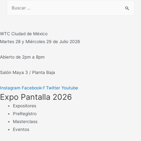
B
u
s
c
WTC Ciudad de México
a
Martes 28 y Miércoles 29 de Julio 2026
r
:
Abierto de 2pm a 8pm
Salón Maya 3 / Planta Baja
Instagram
Facebook-f
Twitter
Youtube
Expo Pantalla 2026
Expositores
PreRegístro
Masterclass
Eventos