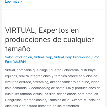
VIRTUAL
Leer más »
Produce
Eventos,
Conferencias,
Activaciones,
VIRTUAL, Expertos en
Lanzamientos…
producciones de cualquier
tamaño
Salón Producción
,
Virtual Corp
,
Virtual Corp Producción
/ Por
EpmhWq3Fd4
Virtual, compañía que dirige Eduardo Echevarría, distribuye
equipos, realiza integraciones y también ofrece servicios de
circuitos cerrado, streaming, almacenamiento en nube, video
bajo demanda, videomapping de hasta 13K y producciones de
cualquier tamaño Virtual, ha sido seleccionada para producir
Congresos Internacionales, Trabajos de la Cumbre Mundial de
Alcaldes y ha estado presente en los momentos …