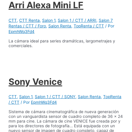
Arri Alexa Mini LF
CTT
,
CTT Renta
,
Salon 1
,
Salon 1 / CTT / ARRI
,
Salon 7
Rentas / CTT / Foro
,
Salon Renta
,
TopRenta / CTT
/ Por
EpmhWq3Fd4
La cámara ideal para series dramáticas, largometrajes y
comerciales.
Sony Venice
CTT
,
Salon 1
,
Salon 1 / CTT / SONY
,
Salon Renta
,
TopRenta
/ CTT
/ Por
EpmhWq3Fd4
Sistema de cámara cinematográfica de nueva generación
con un vanguardista sensor de cuadro completo de 36 x 24
mm para cine. La cámara de cine VENICE fue creada por y
para los directores de fotografía… Está equipada con un
nuevo sensor de imagen de cuadro completo, capaz de