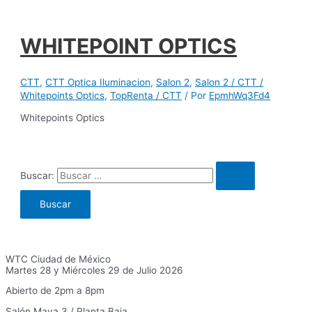
WHITEPOINT OPTICS
CTT
,
CTT Optica Iluminacion
,
Salon 2
,
Salon 2 / CTT /
Whitepoints Optics
,
TopRenta / CTT
/ Por
EpmhWq3Fd4
Whitepoints Optics
Buscar:
WTC Ciudad de México
Martes 28 y Miércoles 29 de Julio 2026
Abierto de 2pm a 8pm
Salón Maya 3 / Planta Baja