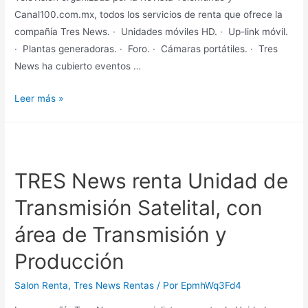
evento
Canal100.com.mx, todos los servicios de renta que ofrece la
compañía Tres News. · Unidades móviles HD. · Up-link móvil.
· Plantas generadoras. · Foro. · Cámaras portátiles. · Tres
News ha cubierto eventos …
Nancy
Leer más »
Baylón,
actriz
famosa
por
TRES News renta Unidad de
sus
Transmisión Satelital, con
escenas
candentes,
área de Transmisión y
presenta
a
Producción
compañía
Salon Renta
,
Tres News Rentas
/ Por
EpmhWq3Fd4
Tres
News