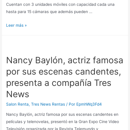
Cuentan con 3 unidades móviles con capacidad cada una
hasta para 15 cámaras que además pueden …
UNIDADES
Leer más »
Móviles
Full
HD
de
Nancy Baylón, actriz famosa
Tres
por sus escenas candentes,
News:
enlazadas
presenta a compañía Tres
suman
hasta
News
45
Salon Renta
,
Tres News Rentas
/ Por
EpmhWq3Fd4
cámaras
para
Nancy Baylón, actriz famosa por sus escenas candentes en
un
películas y telenovelas, presentó en la Gran Expo Cine Video
solo
Televisión organizada por la Revista Telemundo y