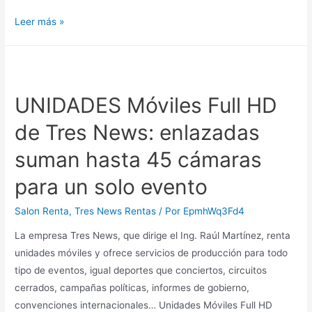
TRES
Leer más »
News
renta
unidades
móviles
UNIDADES Móviles Full HD
con
de Tres News: enlazadas
transmisión
por
suman hasta 45 cámaras
streaming,
satelital
para un solo evento
o
Salon Renta
,
Tres News Rentas
/ Por
EpmhWq3Fd4
microondas
para
La empresa Tres News, que dirige el Ing. Raúl Martínez, renta
deportes,
unidades móviles y ofrece servicios de producción para todo
campañas
tipo de eventos, igual deportes que conciertos, circuitos
políticas,
cerrados, campañas políticas, informes de gobierno,
conciertos…
convenciones internacionales… Unidades Móviles Full HD