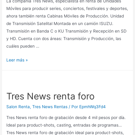
La compañía Tres News, especialista en renta de Unidades
Móviles para producir series, conciertos, festivales y deportes,
ahora también renta Cabinas Móviles de Producción. Unidad
de Transmisión Satelital Montada en un camión ISUZU.
Transmisión en Banda C o KU Transmisión y Recepción en SD
y HD. Cuenta con dos áreas: Transmisión y Producción, las
cuáles pueden …
TRES
Leer más »
News
renta
Unidad
de
Tres News renta foro
Transmisión
Satelital,
Salon Renta
,
Tres News Rentas
/ Por
EpmhWq3Fd4
con
Tres News renta foro de grabación desde 4 mil pesos por día.
área
Ideal para product-shots, casting, entradas de programas…
de
Tres News renta foro de grabación ideal para product-shots,