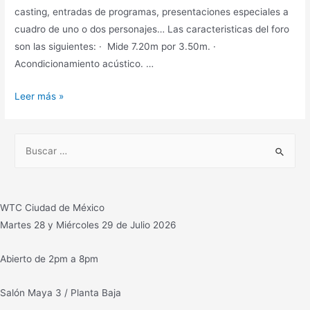
Transmisión
casting, entradas de programas, presentaciones especiales a
y
cuadro de uno o dos personajes… Las caracteristicas del foro
Producción
son las siguientes: · Mide 7.20m por 3.50m. ·
Acondicionamiento acústico. …
Tres
Leer más »
News
renta
B
foro
u
s
c
WTC Ciudad de México
a
Martes 28 y Miércoles 29 de Julio 2026
r
:
Abierto de 2pm a 8pm
Salón Maya 3 / Planta Baja