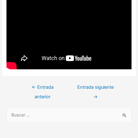
Navegación
←
Entrada
Entrada siguiente
de
anterior
→
entradas
B
u
s
c