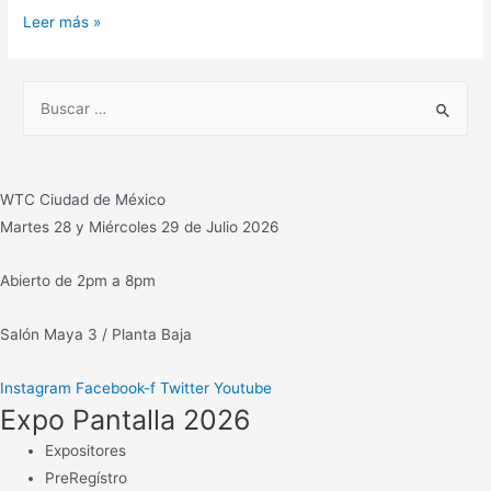
MÁS
Leer más »
Imagen
renta
B
racks
u
para
s
producción
c
con
WTC Ciudad de México
servicio
a
Martes 28 y Miércoles 29 de Julio 2026
de
r
streaming,
:
Abierto de 2pm a 8pm
con
cámaras
Salón Maya 3 / Planta Baja
Panasonic
HD
Instagram
Facebook-f
Twitter
Youtube
Expo Pantalla 2026
Expositores
PreRegístro