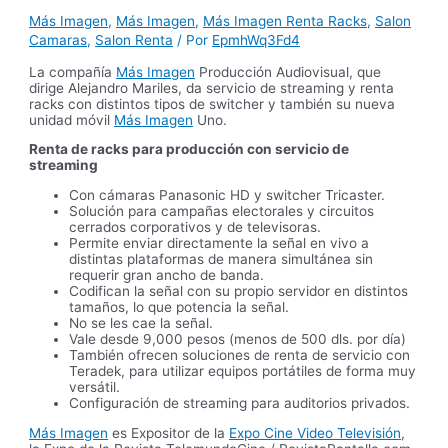
Más Imagen
,
Más Imagen
,
Más Imagen Renta Racks
,
Salon
Camaras
,
Salon Renta
/ Por
EpmhWq3Fd4
La compañía
Más Imagen
Producción Audiovisual, que
dirige Alejandro Mariles, da servicio de streaming y renta
racks con distintos tipos de switcher y también su nueva
unidad móvil
Más Imagen
Uno.
Renta de racks para producción con servicio de
streaming
Con cámaras Panasonic HD y switcher Tricaster.
Solución para campañas electorales y circuitos
cerrados corporativos y de televisoras.
Permite enviar directamente la señal en vivo a
distintas plataformas de manera simultánea sin
requerir gran ancho de banda.
Codifican la señal con su propio servidor en distintos
tamaños, lo que potencia la señal.
No se les cae la señal.
Vale desde 9,000 pesos (menos de 500 dls. por día)
También ofrecen soluciones de renta de servicio con
Teradek, para utilizar equipos portátiles de forma muy
versátil.
Configuración de streaming para auditorios privados.
Más Imagen
es Expositor de la
Expo Cine Video Televisión
,