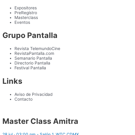
Expositores
PreRegístro
Masterclass
Eventos
Grupo Pantalla
Revista TelemundoCine
RevistaPantalla.com
Semanario Pantalla
Directorio Pantalla
Festival Pantalla
Links
Aviso de Privacidad
Contacto
Master Class Amitra
28 jul · 03:00 pm - Salón 1, WTC CDMX