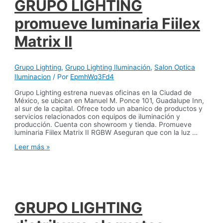
equipo
GRUPO LIGHTING
en
el
promueve luminaria Fiilex
set
Matrix II
Grupo Lighting
,
Grupo Lighting Iluminación
,
Salon Optica
Iluminacion
/ Por
EpmhWq3Fd4
Grupo Lighting estrena nuevas oficinas en la Ciudad de
México, se ubican en Manuel M. Ponce 101, Guadalupe Inn,
al sur de la capital. Ofrece todo un abanico de productos y
servicios relacionados con equipos de iluminación y
producción. Cuenta con showroom y tienda. Promueve
luminaria Fiilex Matrix II RGBW Aseguran que con la luz …
GRUPO
Leer más »
LIGHTING
promueve
luminaria
Fiilex
Matrix
II
GRUPO LIGHTING