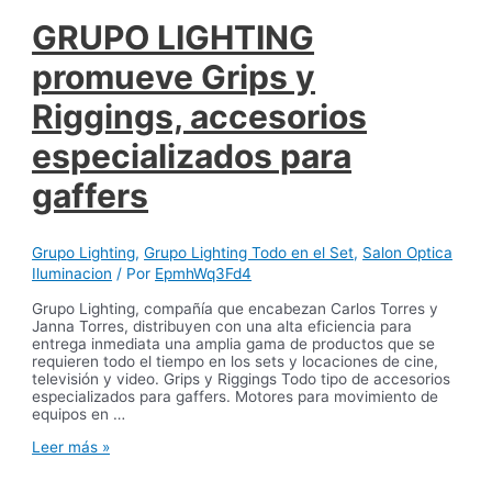
de
luminarias
GRUPO LIGHTING
para
cine,
promueve Grips y
video
y
Riggings, accesorios
televisión
especializados para
gaffers
Grupo Lighting
,
Grupo Lighting Todo en el Set
,
Salon Optica
Iluminacion
/ Por
EpmhWq3Fd4
Grupo Lighting, compañía que encabezan Carlos Torres y
Janna Torres, distribuyen con una alta eficiencia para
entrega inmediata una amplia gama de productos que se
requieren todo el tiempo en los sets y locaciones de cine,
televisión y video. Grips y Riggings Todo tipo de accesorios
especializados para gaffers. Motores para movimiento de
equipos en …
GRUPO
Leer más »
LIGHTING
promueve