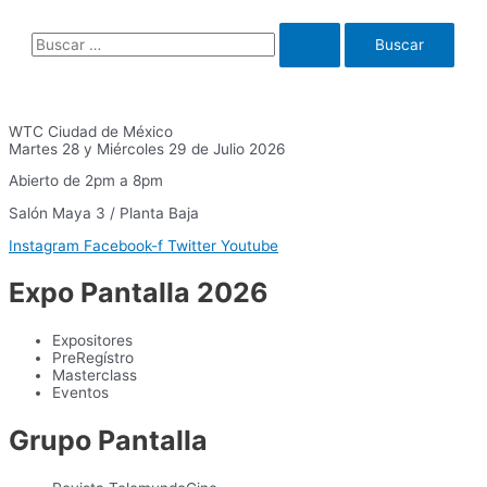
Grips
y
B
Riggings,
accesorios
u
especializados
para
s
gaffers
c
WTC Ciudad de México
Martes 28 y Miércoles 29 de Julio 2026
a
Abierto de 2pm a 8pm
r
:
Salón Maya 3 / Planta Baja
Instagram
Facebook-f
Twitter
Youtube
Expo Pantalla 2026
Expositores
PreRegístro
Masterclass
Eventos
Grupo Pantalla