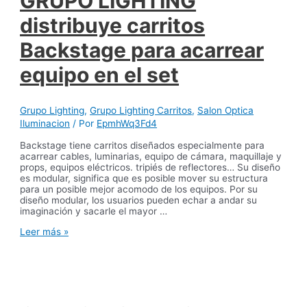
GRUPO LIGHTING
distribuye carritos
Backstage para acarrear
equipo en el set
Grupo Lighting
,
Grupo Lighting Carritos
,
Salon Optica
Iluminacion
/ Por
EpmhWq3Fd4
Backstage tiene carritos diseñados especialmente para
acarrear cables, luminarias, equipo de cámara, maquillaje y
props, equipos eléctricos. tripiés de reflectores… Su diseño
es modular, significa que es posible mover su estructura
para un posible mejor acomodo de los equipos. Por su
diseño modular, los usuarios pueden echar a andar su
imaginación y sacarle el mayor …
GRUPO
Leer más »
LIGHTING
distribuye
carritos
Backstage
para
acarrear