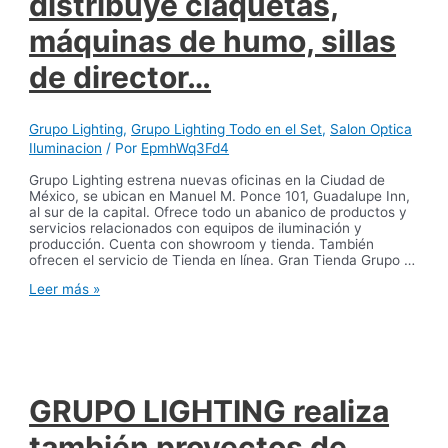
distribuye claquetas,
máquinas de humo, sillas
de director…
Grupo Lighting
,
Grupo Lighting Todo en el Set
,
Salon Optica
Iluminacion
/ Por
EpmhWq3Fd4
Grupo Lighting estrena nuevas oficinas en la Ciudad de
México, se ubican en Manuel M. Ponce 101, Guadalupe Inn,
al sur de la capital. Ofrece todo un abanico de productos y
servicios relacionados con equipos de iluminación y
producción. Cuenta con showroom y tienda. También
ofrecen el servicio de Tienda en línea. Gran Tienda Grupo …
GRUPO
Leer más »
LIGHTING
distribuye
claquetas,
máquinas
de
humo,
sillas
GRUPO LIGHTING realiza
de
director…
también proyectos de