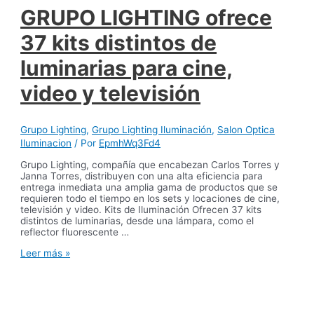
para
GRUPO LIGHTING ofrece
teatros,
televisoras,
37 kits distintos de
salas
de
luminarias para cine,
concierto…
video y televisión
Grupo Lighting
,
Grupo Lighting Iluminación
,
Salon Optica
Iluminacion
/ Por
EpmhWq3Fd4
Grupo Lighting, compañía que encabezan Carlos Torres y
Janna Torres, distribuyen con una alta eficiencia para
entrega inmediata una amplia gama de productos que se
requieren todo el tiempo en los sets y locaciones de cine,
televisión y video. Kits de Iluminación Ofrecen 37 kits
distintos de luminarias, desde una lámpara, como el
reflector fluorescente …
GRUPO
Leer más »
LIGHTING
ofrece
37
kits
distintos