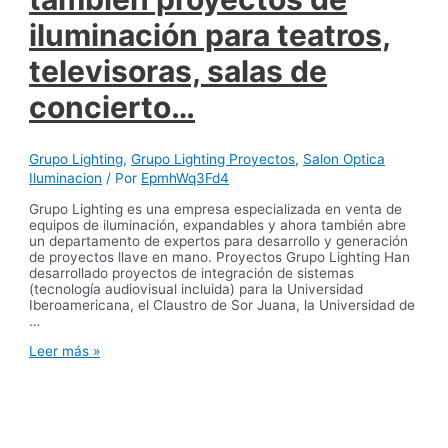
iluminación para teatros,
televisoras, salas de
concierto…
Grupo Lighting
,
Grupo Lighting Proyectos
,
Salon Optica
Iluminacion
/ Por
EpmhWq3Fd4
Grupo Lighting es una empresa especializada en venta de
equipos de iluminación, expandables y ahora también abre
un departamento de expertos para desarrollo y generación
de proyectos llave en mano. Proyectos Grupo Lighting Han
desarrollado proyectos de integración de sistemas
(tecnología audiovisual incluida) para la Universidad
Iberoamericana, el Claustro de Sor Juana, la Universidad de
…
GRUPO
Leer más »
LIGHTING
realiza
también
proyectos
de
iluminación