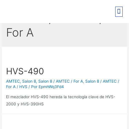
Salon 8 / AMTEC /
PRE-REGISTRO EXPO PANT
For A
HVS-490
AMTEC
,
Salon 8
,
Salon 8 / AMTEC / For A
,
Salon 8 / AMTEC /
For A / HVS
/ Por
EpmhWq3Fd4
El mezclador HVS-490 hereda la tecnología clave de HVS-
2000 y HVS-390HS