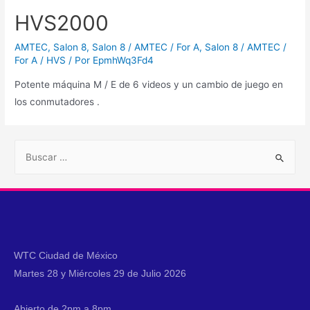
HVS2000
AMTEC
,
Salon 8
,
Salon 8 / AMTEC / For A
,
Salon 8 / AMTEC /
For A / HVS
/ Por
EpmhWq3Fd4
Potente máquina M / E de 6 videos y un cambio de juego en
los conmutadores .
WTC Ciudad de México
Martes 28 y Miércoles 29 de Julio 2026
Abierto de 2pm a 8pm