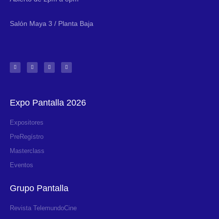
Salón Maya 3 / Planta Baja
Expo Pantalla 2026
Expositores
PreRegístro
Masterclass
Eventos
Grupo Pantalla
Revista TelemundoCine