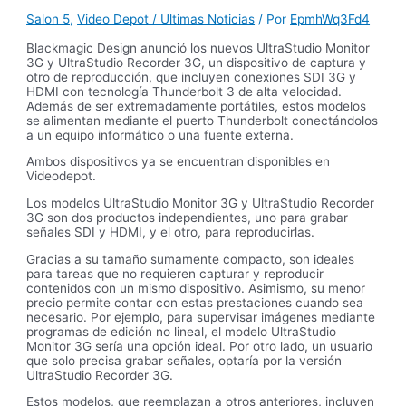
Salon 5
,
Video Depot / Ultimas Noticias
/ Por
EpmhWq3Fd4
Blackmagic Design anunció los nuevos UltraStudio Monitor
3G y UltraStudio Recorder 3G, un dispositivo de captura y
otro de reproducción, que incluyen conexiones SDI 3G y
HDMI con tecnología Thunderbolt 3 de alta velocidad.
Además de ser extremadamente portátiles, estos modelos
se alimentan mediante el puerto Thunderbolt conectándolos
a un equipo informático o una fuente externa.
Ambos dispositivos ya se encuentran disponibles en
Videodepot.
Los modelos UltraStudio Monitor 3G y UltraStudio Recorder
3G son dos productos independientes, uno para grabar
señales SDI y HDMI, y el otro, para reproducirlas.
Gracias a su tamaño sumamente compacto, son ideales
para tareas que no requieren capturar y reproducir
contenidos con un mismo dispositivo. Asimismo, su menor
precio permite contar con estas prestaciones cuando sea
necesario. Por ejemplo, para supervisar imágenes mediante
programas de edición no lineal, el modelo UltraStudio
Monitor 3G sería una opción ideal. Por otro lado, un usuario
que solo precisa grabar señales, optaría por la versión
UltraStudio Recorder 3G.
Estos modelos, que reemplazan a otros anteriores, incluyen