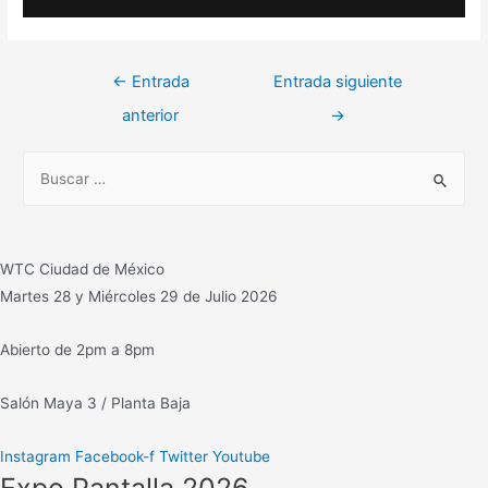
Navegación
←
Entrada
Entrada siguiente
de
anterior
→
entradas
B
u
s
c
WTC Ciudad de México
a
Martes 28 y Miércoles 29 de Julio 2026
r
:
Abierto de 2pm a 8pm
Salón Maya 3 / Planta Baja
Instagram
Facebook-f
Twitter
Youtube
Expo Pantalla 2026