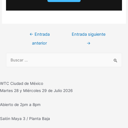
Navegación
←
Entrada
Entrada siguiente
de
anterior
→
entradas
B
u
s
c
WTC Ciudad de México
a
Martes 28 y Miércoles 29 de Julio 2026
r
:
Abierto de 2pm a 8pm
Salón Maya 3 / Planta Baja