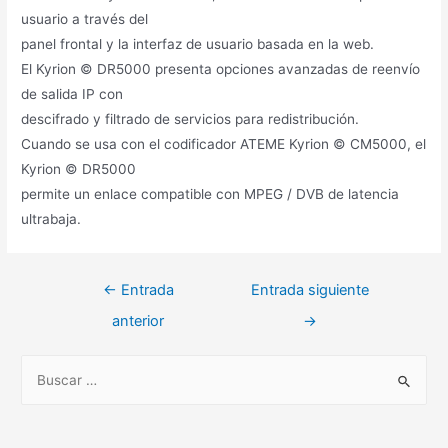
usuario a través del
panel frontal y la interfaz de usuario basada en la web.
El Kyrion © DR5000 presenta opciones avanzadas de reenvío
de salida IP con
descifrado y filtrado de servicios para redistribución.
Cuando se usa con el codificador ATEME Kyrion © CM5000, el
Kyrion © DR5000
permite un enlace compatible con MPEG / DVB de latencia
ultrabaja.
Navegación
←
Entrada
Entrada siguiente
de
anterior
→
entradas
B
u
s
c