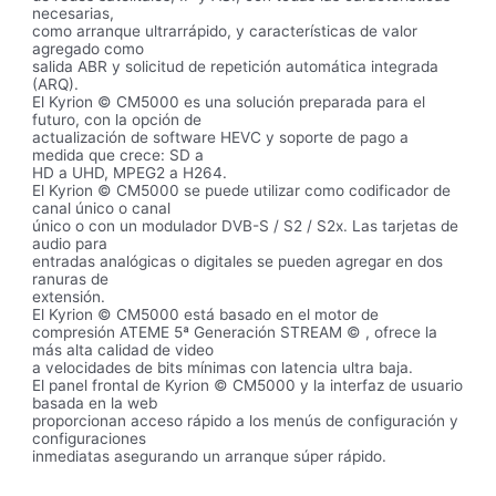
necesarias,
como arranque ultrarrápido, y características de valor
agregado como
salida ABR y solicitud de repetición automática integrada
(ARQ).
El Kyrion © CM5000 es una solución preparada para el
futuro, con la opción de
actualización de software HEVC y soporte de pago a
medida que crece: SD a
HD a UHD, MPEG2 a H264.
El Kyrion © CM5000 se puede utilizar como codificador de
canal único o canal
único o con un modulador DVB-S / S2 / S2x. Las tarjetas de
audio para
entradas analógicas o digitales se pueden agregar en dos
ranuras de
extensión.
El Kyrion © CM5000 está basado en el motor de
compresión ATEME 5ª Generación STREAM © , ofrece la
más alta calidad de video
a velocidades de bits mínimas con latencia ultra baja.
El panel frontal de Kyrion © CM5000 y la interfaz de usuario
basada en la web
proporcionan acceso rápido a los menús de configuración y
configuraciones
inmediatas asegurando un arranque súper rápido.