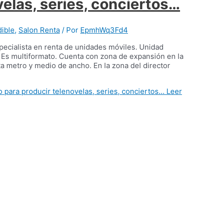
elas, series, conciertos…
ible
,
Salon Renta
/ Por
EpmhWq3Fd4
pecialista en renta de unidades móviles. Unidad
 Es multiformato. Cuenta con zona de expansión en la
ta metro y medio de ancho. En la zona del director
 para producir telenovelas, series, conciertos…
Leer