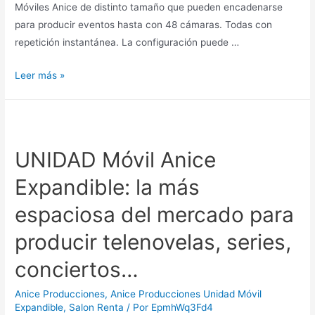
Móviles Anice de distinto tamaño que pueden encadenarse
para producir eventos hasta con 48 cámaras. Todas con
repetición instantánea. La configuración puede …
ANICE
Leer más »
renta
Unidades
Móviles
para
UNIDAD Móvil Anice
producir
Expandible: la más
telenovelas,
series,
espaciosa del mercado para
conciertos,
deportes,
producir telenovelas, series,
eventos
conciertos…
todo
tamaño…
Anice Producciones
,
Anice Producciones Unidad Móvil
Expandible
,
Salon Renta
/ Por
EpmhWq3Fd4