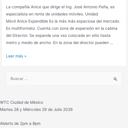
La compañía Anice que dirige el Ing. José Antonio Peña, es
especialista en renta de unidades móviles. Unidad
Móvil Anice Expandible Es la más más espaciosa del mercado.
Es multiformato. Cuenta con zona de expansión en la cabina
del Director. Se expande una vez colocada en sitio hasta
metro y medio de ancho. En la zona del director pueden …
UNIDAD
Leer más »
Móvil
Anice
B
Expandible:
u
la
s
más
c
espaciosa
WTC Ciudad de México
del
a
Martes 28 y Miércoles 29 de Julio 2026
mercado
r
para
:
Abierto de 2pm a 8pm
producir