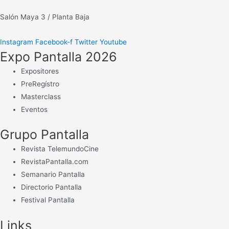
telenovelas,
Salón Maya 3 / Planta Baja
series,
conciertos…
Instagram
Facebook-f
Twitter
Youtube
Expo Pantalla 2026
Expositores
PreRegístro
Masterclass
Eventos
Grupo Pantalla
Revista TelemundoCine
RevistaPantalla.com
Semanario Pantalla
Directorio Pantalla
Festival Pantalla
Links