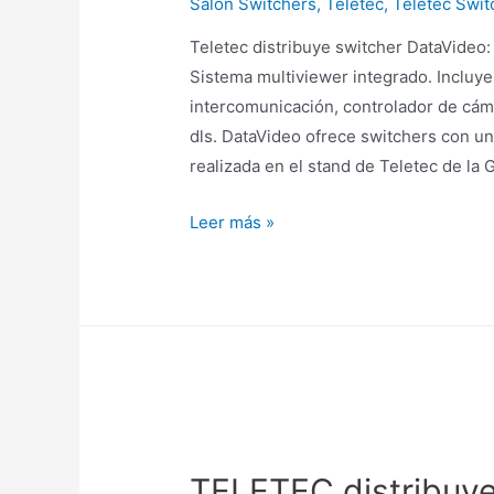
Salon Switchers
,
Teletec
,
Teletec Swit
Teletec distribuye switcher DataVideo
Sistema multiviewer integrado. Incluye
intercomunicación, controlador de cá
dls. DataVideo ofrece switchers con u
realizada en el stand de Teletec de la
Leer más »
TELETEC distribuye