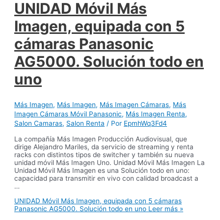
UNIDAD Móvil Más
Imagen, equipada con 5
cámaras Panasonic
AG5000. Solución todo en
uno
Más Imagen
,
Más Imagen
,
Más Imagen Cámaras
,
Más
Imagen Cámaras Móvil Panasonic
,
Más Imagen Renta
,
Salon Camaras
,
Salon Renta
/ Por
EpmhWq3Fd4
La compañía Más Imagen Producción Audiovisual, que
dirige Alejandro Mariles, da servicio de streaming y renta
racks con distintos tipos de switcher y también su nueva
unidad móvil Más Imagen Uno. Unidad Móvil Más Imagen La
Unidad Móvil Más Imagen es una Solución todo en uno:
capacidad para transmitir en vivo con calidad broadcast a
…
UNIDAD Móvil Más Imagen, equipada con 5 cámaras
Panasonic AG5000. Solución todo en uno
Leer más »