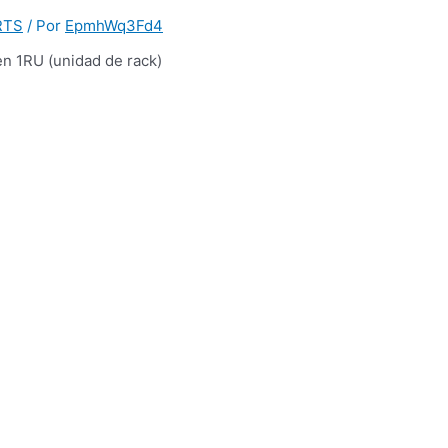
 RTS
/ Por
EpmhWq3Fd4
en 1RU (unidad de rack)