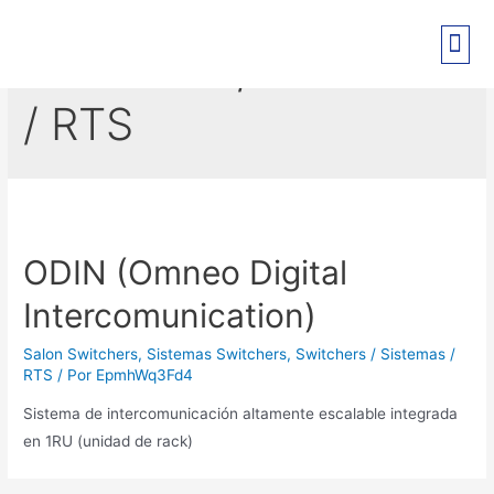
Switchers / Sistemas
PRE-REGISTRO EXPO PANT
/ RTS
ODIN (Omneo Digital
Intercomunication)
Salon Switchers
,
Sistemas Switchers
,
Switchers / Sistemas /
RTS
/ Por
EpmhWq3Fd4
Sistema de intercomunicación altamente escalable integrada
en 1RU (unidad de rack)