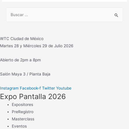
e
B
instala
u
mecánica
s
teatral
c
también
WTC Ciudad de México
para
a
Martes 28 y Miércoles 29 de Julio 2026
foros
r
de
:
Abierto de 2pm a 8pm
televisión
y
Salón Maya 3 / Planta Baja
cine
Instagram
Facebook-f
Twitter
Youtube
Expo Pantalla 2026
Expositores
PreRegístro
Masterclass
Eventos