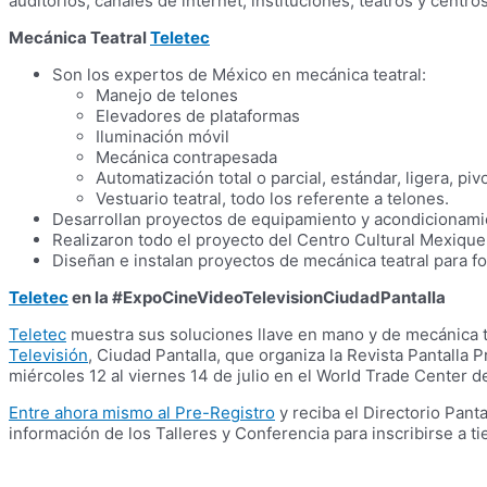
auditorios, canales de internet, instituciones, teatros y centr
Mecánica Teatral
Teletec
Son los expertos de México en mecánica teatral:
Manejo de telones
Elevadores de plataformas
Iluminación móvil
Mecánica contrapesada
Automatización total o parcial, estándar, ligera, piv
Vestuario teatral, todo los referente a telones.
Desarrollan proyectos de equipamiento y acondicionamie
Realizaron todo el proyecto del Centro Cultural Mexique
Diseñan e instalan proyectos de mecánica teatral para for
Teletec
en la #ExpoCineVideoTelevisionCiudadPantalla
Teletec
muestra sus soluciones llave en mano y de mecánica t
Televisión
, Ciudad Pantalla, que organiza la Revista Pantalla
miércoles 12 al viernes 14 de julio en el World Trade Center d
Entre ahora mismo al Pre-Registro
y reciba el Directorio Panta
información de los Talleres y Conferencia para inscribirse a t