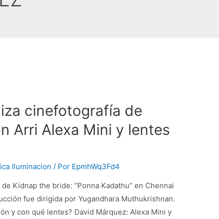
iza cinefotografía de
n Arri Alexa Mini y lentes
ica Iluminacion
/ Por
EpmhWq3Fd4
ía de Kidnap the bride: “Ponna Kadathu” en Chennai
ducción fue dirigida por Yugandhara Muthukrishnan.
ión y con qué lentes? David Márquez: Alexa Mini y