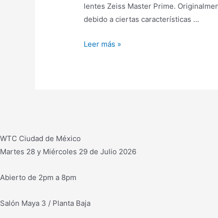
lentes Zeiss Master Prime. Originalm
debido a ciertas características …
DAVID
Leer más »
Márquez
realiza
cinefotografía
de
Kidnap
the
bride
WTC Ciudad de México
con
Martes 28 y Miércoles 29 de Julio 2026
Arri
Alexa
Abierto de 2pm a 8pm
Mini
y
Salón Maya 3 / Planta Baja
lentes