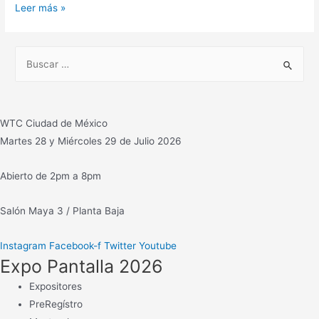
GRUPO
Leer más »
LIGHTING
realiza
B
también
u
proyectos
s
de
c
iluminación
WTC Ciudad de México
para
a
Martes 28 y Miércoles 29 de Julio 2026
teatros,
r
televisoras,
:
Abierto de 2pm a 8pm
salas
de
Salón Maya 3 / Planta Baja
concierto…
Instagram
Facebook-f
Twitter
Youtube
Expo Pantalla 2026
Expositores
PreRegístro