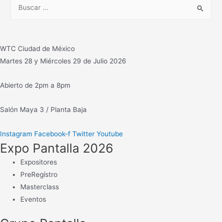
B
Robóticas
u
NewTek
s
c
WTC Ciudad de México
a
Martes 28 y Miércoles 29 de Julio 2026
r
:
Abierto de 2pm a 8pm
Salón Maya 3 / Planta Baja
Instagram
Facebook-f
Twitter
Youtube
Expo Pantalla 2026
Expositores
PreRegístro
Masterclass
Eventos