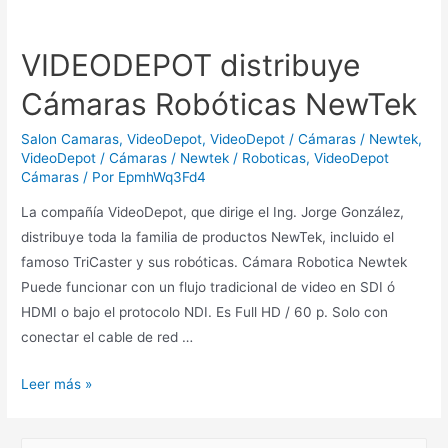
VIDEODEPOT distribuye
Cámaras Robóticas NewTek
Salon Camaras
,
VideoDepot
,
VideoDepot / Cámaras / Newtek
,
VideoDepot / Cámaras / Newtek / Roboticas
,
VideoDepot
Cámaras
/ Por
EpmhWq3Fd4
La compañía VideoDepot, que dirige el Ing. Jorge González,
distribuye toda la familia de productos NewTek, incluido el
famoso TriCaster y sus robóticas. Cámara Robotica Newtek
Puede funcionar con un flujo tradicional de video en SDI ó
HDMI o bajo el protocolo NDI. Es Full HD / 60 p. Solo con
conectar el cable de red …
VIDEODEPOT
Leer más »
distribuye
Cámaras