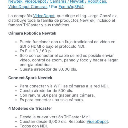
Newtek
,
VideoDepot / Cámaras / Newtek / Roboticas
,
VideoDepot Cámaras
/ Por
EpmhWq3Fd4
La compañía
VideoDepot
, que dirige el Ing. Jorge González,
distribuye toda la familia de productos NewTek, incluido el
famoso TriCaster y sus robóticas.
Cámara Robotica Newtek
Puede funcionar con un flujo tradicional de video en
SDI ó HDMI o bajo el protocolo NDI.
Es Full HD / 60 p.
Solo con conectar el cable de red es posible enviar
video, control de zoom, paneo y foco y hacerle llegar
energía eléctrica.
Cuesta alrededor de 3,000 dls.
Connect Spark Newtek
Para conectar vía WiFi las cámaras a la red NDI.
Cuesta alrededor de 500 dls.
Con ranura SDI para grabar una cámara.
Es para conectar una sola cámara.
4 Modelos de Tricaste
r
Desde la nueva versión TriCaster Mini.
Cuestan desde 6,000 dls. Respaldo
VideoDepot
.
Todos con NDI.