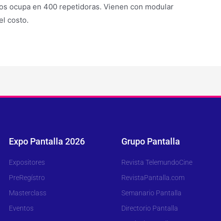
os ocupa en 400 repetidoras. Vienen con modular
l costo.
Expo Pantalla 2026
Grupo Pantalla
Expositores
Revista TelemundoCine
PreRegístro
RevistaPantalla.com
Masterclass
Semanario Pantalla
Eventos
Directorio Pantalla