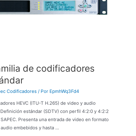
ilia de codificadores
tándar
ec Codificadores
/ Por
EpmhWq3Fd4
cadores HEVC (ITU-T H.265) de video y audio
 Definición estándar (SDTV) con perfil 4:2:0 y 4:2:2
or SAPEC. Presenta una entrada de video en formato
 audio embebidos y hasta …