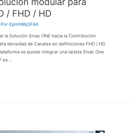
lución modular para
D / FHD / HD
 Por
EpmhWq3Fd4
e la Solución Sivac ONE hacia la Contribución
lta densidad de Canales en definiciones FHD / HD
Plataforma se puede integrar una tarjeta Sivac One
P es …