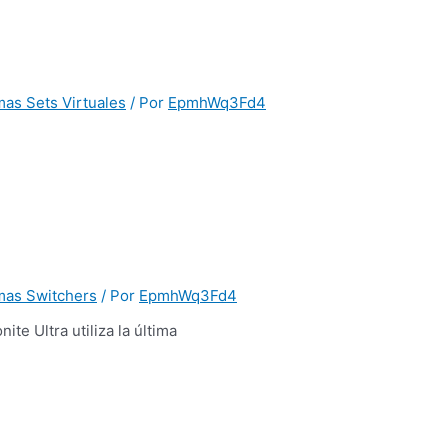
mas Sets Virtuales
/ Por
EpmhWq3Fd4
mas Switchers
/ Por
EpmhWq3Fd4
e Ultra utiliza la última