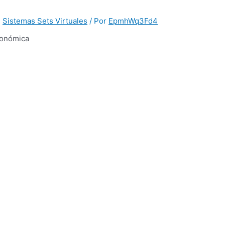
,
Sistemas Sets Virtuales
/ Por
EpmhWq3Fd4
conómica