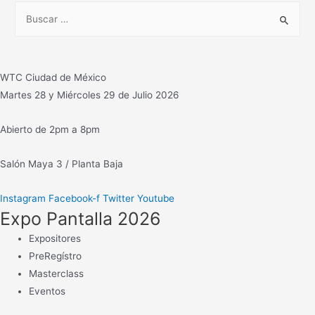
B
lanzamiento
u
de
s
productos
c
WTC Ciudad de México
a
Martes 28 y Miércoles 29 de Julio 2026
r
:
Abierto de 2pm a 8pm
Salón Maya 3 / Planta Baja
Instagram
Facebook-f
Twitter
Youtube
Expo Pantalla 2026
Expositores
PreRegístro
Masterclass
Eventos