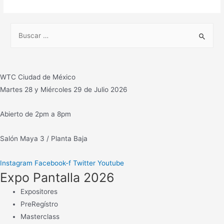
Effects
PRIME
B
ChyronHego
u
con
s
Plataforma
c
Panasonic
WTC Ciudad de México
TI
a
Martes 28 y Miércoles 29 de Julio 2026
/
r
IP
:
Abierto de 2pm a 8pm
para
realizar
Salón Maya 3 / Planta Baja
gráficos
en
Instagram
Facebook-f
Twitter
Youtube
tiempo
Expo Pantalla 2026
real
Expositores
PreRegístro
Masterclass