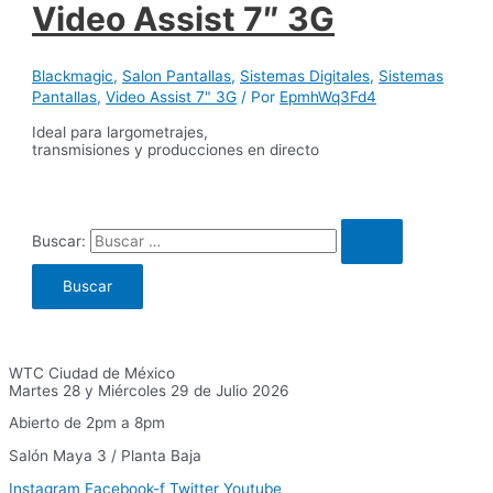
Video Assist 7″ 3G
Blackmagic
,
Salon Pantallas
,
Sistemas Digitales
,
Sistemas
Pantallas
,
Video Assist 7" 3G
/ Por
EpmhWq3Fd4
Ideal para largometrajes,
transmisiones y producciones en directo
Buscar:
WTC Ciudad de México
Martes 28 y Miércoles 29 de Julio 2026
Abierto de 2pm a 8pm
Salón Maya 3 / Planta Baja
Instagram
Facebook-f
Twitter
Youtube